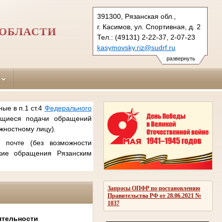
391300, Рязанская обл.,
г. Касимов, ул. Спортивная, д. 2
 ОБЛАСТИ
Тел.: (49131) 2-22-37, 2-07-23
kasymovsky.riz@sudrf.ru
развернуть
ые в п.1 ст.4
Федерального
ющиеся подачи обращений
лжностному лицу)
.
почте (без возможности
акие обращения Рязанским
Запросы ОПФР по постановлению
Правительства РФ от 28.06.2021 №
1037
ятельности