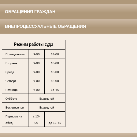
ОБРАЩЕНИЯ ГРАЖДАН
ВНЕПРОЦЕССУАЛЬНЫЕ ОБРАЩЕНИЯ
Режим работы суда
Понедельник
9-00
18-00
Вторник
9-00
18-00
Среда
9-00
18-00
Четверг
9-00
18-00
Пятница
9-00
16-45
Суббота
Выходной
Воскресенье
Выходной
Перерыв на
с 13-
обед
00
до 13-45