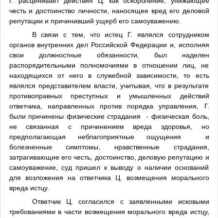
Г. расценивает действия Ц. как оскорбление, унижающее
честь и достоинство личности, наносящее вред его деловой
репутации и причинивший ущерб его самоуважению.
В связи с тем, что истец Г.
являлся сотрудником
органов внутренних дел Российской Федерации и, исполняя
свои должностные обязанности, был наделен
распорядительными полномочиями в отношении лиц, не
находящихся от него в служебной зависимости, то есть
являлся представителем власти, учитывая, что в результате
противоправных преступных и умышленных действий
ответчика, направленных против порядка управления, Г.
были причинены физические страдания - физическая боль,
не связанная с причинением вреда здоровья, но
предполагающая неблагоприятные ощущения и
болезненные симптомы,
нравственные страдания,
затрагивающие его честь, достоинство, деловую репутацию и
самоуважение, суд пришел к выводу о наличии оснований
для возложения на ответчика Ц. возмещения морального
вреда истцу.
Ответчик Ц. согласился с заявленными исковыми
требованиями в части возмещения морального вреда истцу,